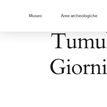
Salta
al
Museo
Aree archeologiche
contenuto
Tumulo
Giorni