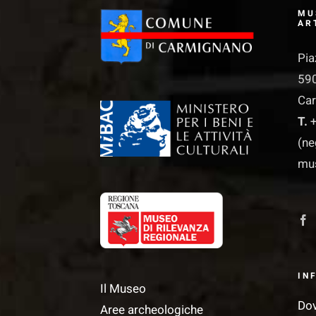
MU
AR
Pia
590
Ca
T.
+
(ne
mu
IN
Il Museo
Do
Aree archeologiche