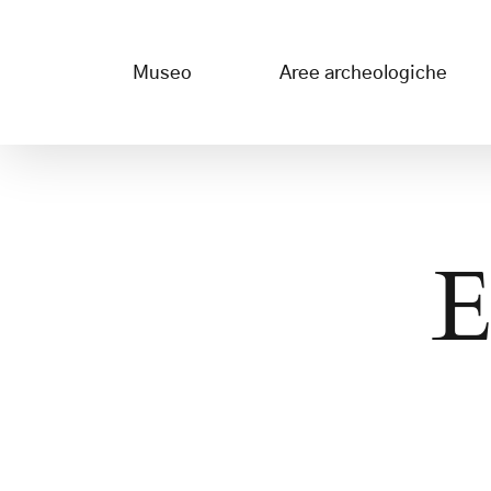
Salta
al
Museo
Aree archeologiche
contenuto
E