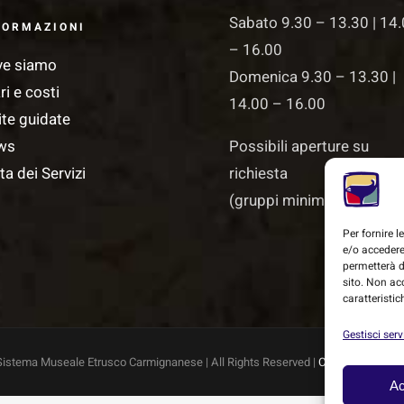
Sabato 9.30 – 13.30 | 14
FORMAZIONI
– 16.00
ve siamo
Domenica 9.30 – 13.30 |
ri e costi
14.00 – 16.00
ite guidate
ws
Possibili aperture su
ta dei Servizi
richiesta
(gruppi minimo 15 perso
Per fornire 
e/o accedere
permetterà d
sito. Non ac
caratteristic
Gestisci serv
Sistema Museale Etrusco Carmignanese | All Rights Reserved |
Cookie Policy
|
P
Ac