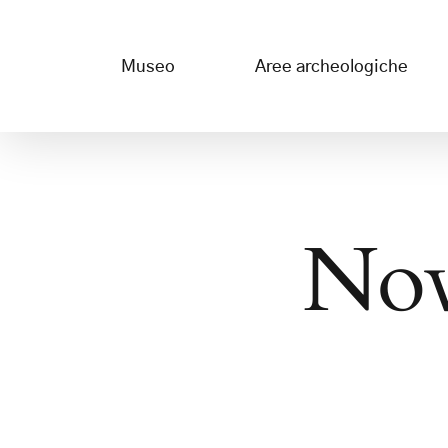
Salta
al
Museo
Aree archeologiche
contenuto
Nov