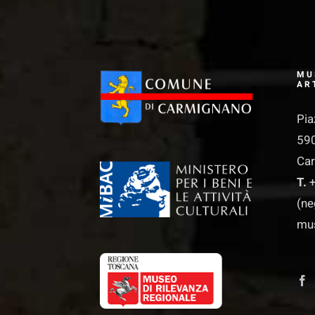
MU
AR
Pia
590
Ca
T.
+
(ne
mu