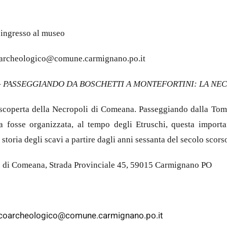
d’ingresso al museo
coarcheologico@comune.carmignano.po.it
–
PASSEGGIANDO DA BOSCHETTI A MONTEFORTINI: LA NE
a scoperta della Necropoli di Comeana. Passeggiando dalla To
 fosse organizzata, al tempo degli Etruschi, questa important
storia degli scavi a partire dagli anni sessanta del secolo scors
ro di Comeana, Strada Provinciale 45, 59015 Carmignano PO
arcoarcheologico@comune.carmignano.po.it