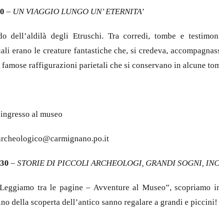
0
–
UN VIAGGIO LUNGO UN’ ETERNITA’
o dell’aldilà degli Etruschi. Tra corredi, tombe e testimo
ali erano le creature fantastiche che, si credeva, accompagnass
ù famose raffigurazioni parietali che si conservano in alcune to
d’ingresso al museo
oarcheologico@carmignano.po.it
30
–
STORIE DI PICCOLI ARCHEOLOGI, GRANDI SOGNI, IN
 “Leggiamo tra le pagine – Avventure al Museo”, scopriamo ins
ino della scoperta dell’antico sanno regalare a grandi e piccini!