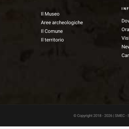
IN
Il Museo
Do
Aree archeologiche
Ora
Il Comune
Vis
Il territorio
Ne
Car
© Copyright 2018 -
2026 | SMEC - 