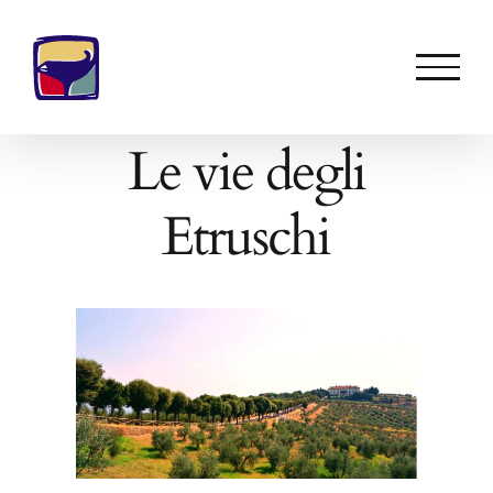
Salta
al
contenuto
Le vie degli
Etruschi