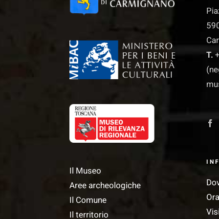
Pia
590
Ca
T.
+
(ne
mu
IN
Il Museo
Do
Aree archeologiche
Ora
Il Comune
Vis
Il territorio