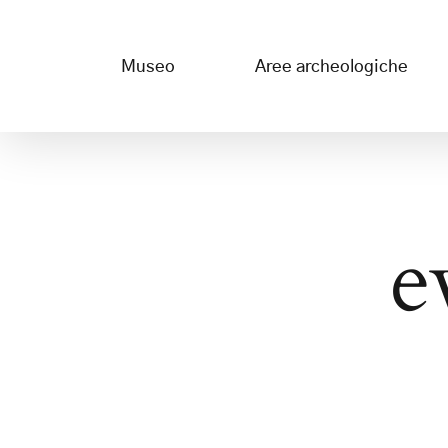
Salta
al
Museo
Aree archeologiche
contenuto
e