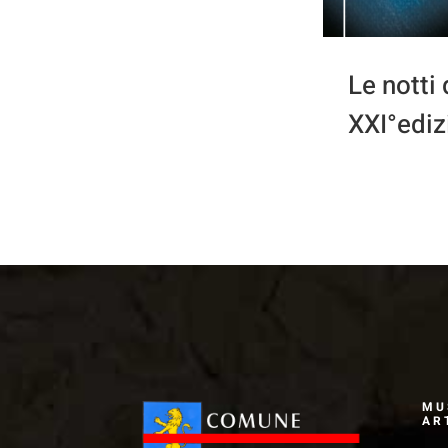
Le notti
XXI°ediz
MU
AR