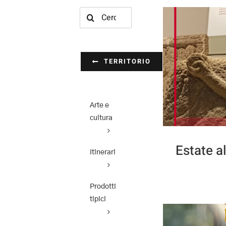
Cerca
per:
TERRITORIO
Arte e
cultura
Estate a
Itinerari
Prodotti
tipici